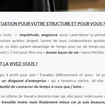
TUATION POUR VOTRE STRUCTURE ET POUR VOUS ?
es mots : «
inquiétude, angoisse
»pour caractériser la périod
ture qu’elles dirigent, l’avenir de leurs collaborateurs qu’elle
tre, où elles parlent davantage de temps pour soi, de temps po
ment ). C’est peut-être une «
bonne leçon de vie
» lance Michèle.
T LA VIVEZ-VOUS ?
s à profit pour elle ! Travailler différemment et aussi ne p
un dirigeant d’entreprise
» qui a tendance parfois, dit-elle,
rtunité de consacrer du temps à ceux que j’aime
».
un rythme de travail à domicile mais qui, elle aussi, redécouvre 
e travaille moins mais finalement mieux car je suis beauco