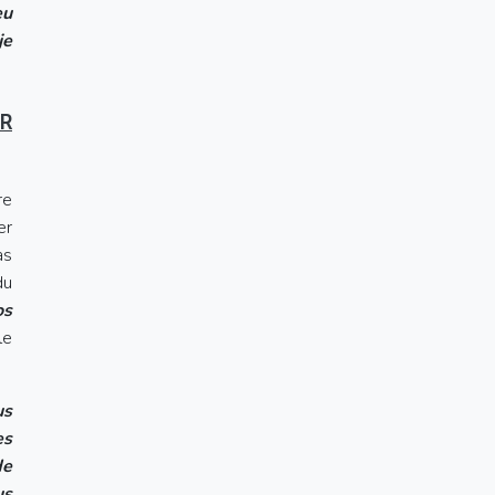
eu
je
UR
re
er
as
du
os
le
us
es
de
us