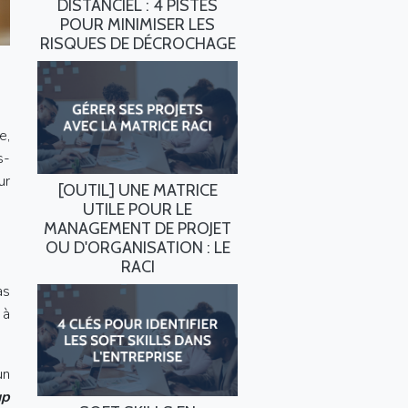
DISTANCIEL : 4 PISTES
POUR MINIMISER LES
RISQUES DE DÉCROCHAGE
e,
s-
ur
[OUTIL] UNE MATRICE
UTILE POUR LE
MANAGEMENT DE PROJET
OU D'ORGANISATION : LE
RACI
as
 à
un
up