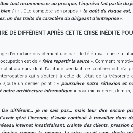
falloir tout recommencer ou presque, l’imprévu fait partie du j
 bien !
) » . Elle complète son propos «
le goût du risque est, 
es, un des traits de caractère du dirigeant d’entreprise
».
IRE DE DIFFÉRENT APRÈS CETTE CRISE INÉDITE PO
age d’introduire durablement une part de télétravail dans sa futu
réoccupation est de «
faire repartir la sauce
». Comment remotiv
e collaborateurs dont l’attitude pendant ce confinement n’a p
terrogations qui s’ajoutent à celle de l’état de la trésorerie 
le ajoute un dernier point : «
poursuivre notre réflexion et n
t notre architecture informatique »
pour mieux gérer, demain, 
De différent… je ne sais pas… mais leur dire encore pl
d’avoir géré l’inconnu, d’avoir continué à travailler dans d
réseau internet insatisfaisant, crainte des clients, pression 
e équipe comme la mienne, la crise serait sans doute pl