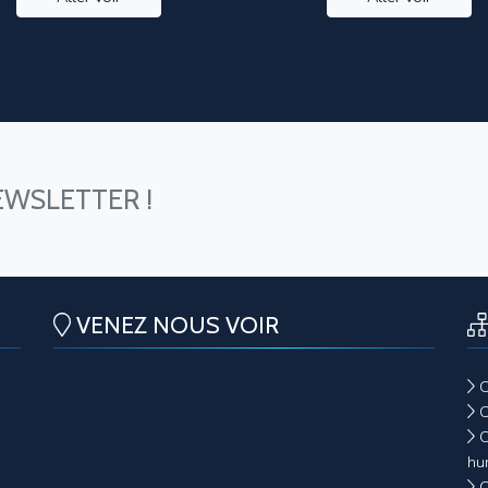
EWSLETTER !
VENEZ NOUS VOIR
C
C
C
hu
C