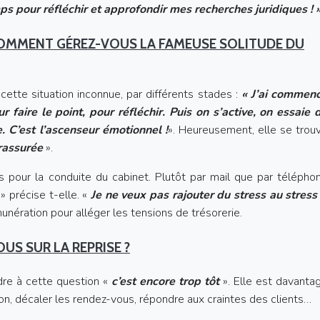
ps pour réfléchir et approfondir mes recherches juridiques ! 
 COMMENT GÉREZ-VOUS LA FAMEUSE SOLITUDE DU
cette situation inconnue, par différents stades :
« J’ai commen
 faire le point, pour réfléchir. Puis on s’active, on essaie 
e. C’est l’ascenseur émotionnel !
». Heureusement, elle se trou
rassurée
».
s pour la conduite du cabinet. Plutôt par mail que par télépho
» précise t-elle. «
Je ne veux pas rajouter du stress au stres
munération pour alléger les tensions de trésorerie.
S SUR LA REPRISE ?
ndre à cette question «
c’est encore trop tôt
». Elle est davanta
ion, décaler les rendez-vous, répondre aux craintes des clients…