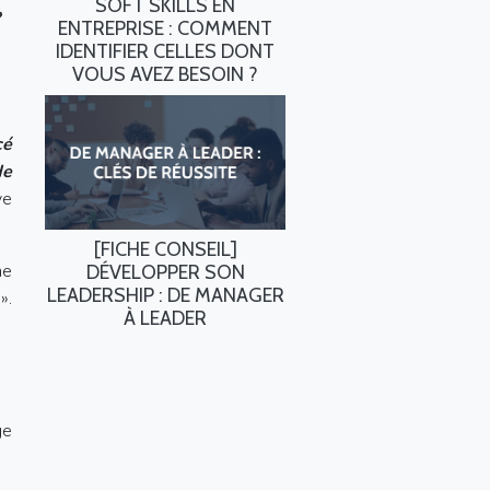
SOFT SKILLS EN
»
ENTREPRISE : COMMENT
IDENTIFIER CELLES DONT
VOUS AVEZ BESOIN ?
cé
de
ve
[FICHE CONSEIL]
ne
DÉVELOPPER SON
LEADERSHIP : DE MANAGER
s
».
À LEADER
ge