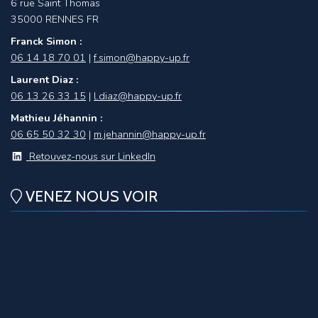
6 rue Saint Thomas
35000 RENNES
FR
Franck Simon :
06 14 18 70 01
|
f.simon@happy-up.fr
Laurent Diaz :
06 13 26 33 15
|
l.diaz@happy-up.fr
Mathieu Jéhannin :
06 65 50 32 30
|
m.jehannin@happy-up.fr
Retouvez-nous sur LinkedIn
VENEZ NOUS VOIR