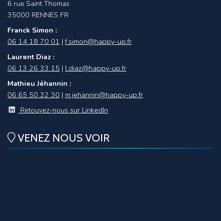
6 rue Saint Thomas
35000 RENNES
FR
Franck Simon :
06 14 18 70 01
|
f.simon@happy-up.fr
Laurent Diaz :
06 13 26 33 15
|
l.diaz@happy-up.fr
Mathieu Jéhannin :
06 65 50 32 30
|
m.jehannin@happy-up.fr
Retouvez-nous sur LinkedIn
VENEZ NOUS VOIR