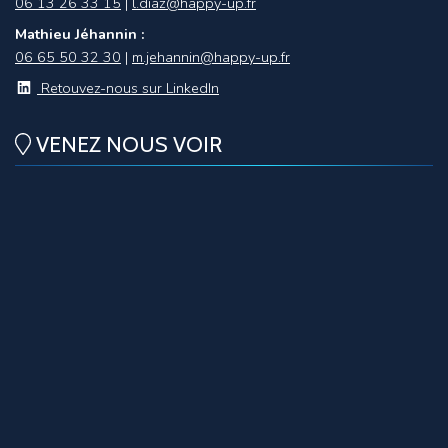
06 13 26 33 15
|
l.diaz@happy-up.fr
Mathieu Jéhannin :
06 65 50 32 30
|
m.jehannin@happy-up.fr
Retouvez-nous sur LinkedIn
VENEZ NOUS VOIR